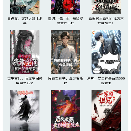
青锋渡，穿越大靖江湖
僵约：僵尸王，岳绮罗
真假猴王真相？我为六
录
阿茶马小玲
耳证前尘！
重生古代，我靠空间种
假郎君科举，真少爷撕
港片：暴击神豪系统999
田娶美纳妾
榜
锦衣卫