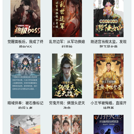
觉醒面板后，我成了终
乱世边军：从军功换媳
刚进宫当假太监，发现
极BOSS
妇开始
陛下是女帝
暗域供奉：被石像标记
穷鬼开局：俩馒头逆天
小王爷被悔婚，直接开
的闯入者
改命
挂登基