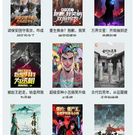
调保安团守南京，咋成
重生换亲？抱歉，我笑
万界灾星：开局抽到逆
战区司令了
纳双倍嫁妆
命模拟器
被赵王赶走，始皇拜我
超级变种小丑搞笑升级
古代饥荒年，从征服嫂
为丞相
AI系统
子开始纳妾