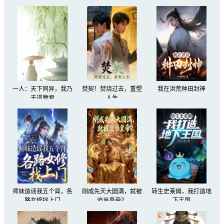
一人：天下同异，我乃
焚契！焚烧过去，重塑
我在洪荒种田封神
无道魔君
人生
师妹造谣我五个肾，各
刚成先天大圆满，就被
转生史莱姆，我打造地
路女修找上门
迫当皇帝？
下王国