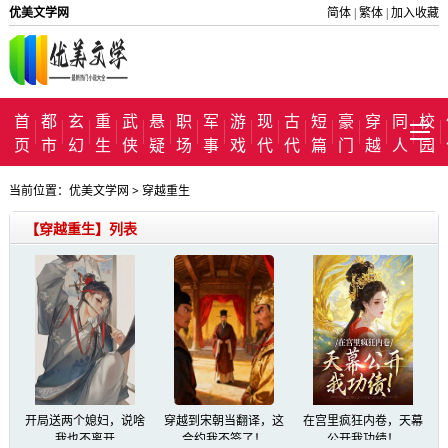
优美文学网
简体
繁体
加入收藏
|
|
首
都
玄
重
武
悬
职
军
游
现
古
短
豪
穿
同
校
页
市
幻
生
侠
疑
场
事
戏
代
代
篇
门
越
人
园
当前位置：
优美文学网
>
穿越重生
【穿越重生】列表
开局送两个媳妇，说啥
穿越到宋朝当翻译，这
在宫里疯狂内卷，天幕
我也不离开
合约我不签了！
公开我功绩！