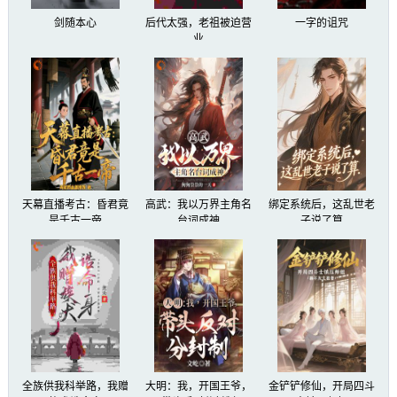
剑随本心
后代太强，老祖被迫营
一字的诅咒
业
天幕直播考古：昏君竟
高武：我以万界主角名
绑定系统后，这乱世老
是千古一帝
台词成神
子说了算​​
全族供我科举路，我赠
大明：我，开国王爷，
金铲铲修仙，开局四斗