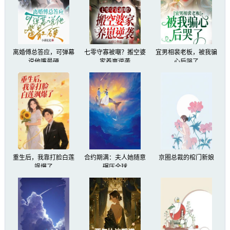
离婚傅总答应，可弹幕
七零守寡被嘲？搬空婆
宜男相裴老板，被我骗
说他嘴最硬
家养崽逆袭
心后哭了
重生后，我靠打脸白莲
合约期满：夫人她随意
京圈总裁的棺门新娘
飒爆了
碾压全球