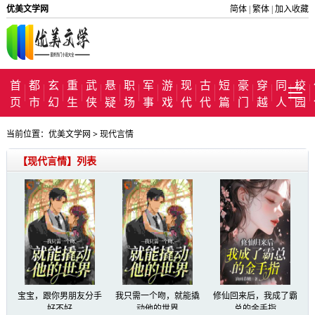
优美文学网
简体
繁体
加入收藏
|
|
首
都
玄
重
武
悬
职
军
游
现
古
短
豪
穿
同
校
页
市
幻
生
侠
疑
场
事
戏
代
代
篇
门
越
人
园
当前位置：
优美文学网
>
现代言情
【现代言情】列表
宝宝，跟你男朋友分手
我只需一个吻，就能撬
修仙回来后，我成了霸
好不好
动他的世界
总的金手指