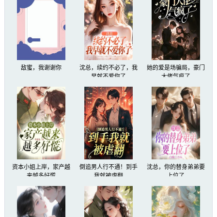
敌蜜，我谢谢你
沈总，续约不必了，我
她的爱是场骗局，豪门
早就不爱你了
大佬气疯了
资本小姐上岸，家产越
倒追男人行不通！到手
沈总，你的替身弟弟要
来越多好慌
我就被虐翻
上位了