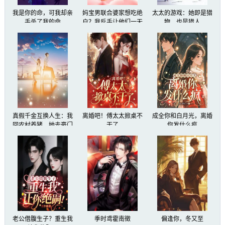
我是你的命，可我却亲
妈宝男联合婆家想吃绝
太太的游戏：她即是猎
手杀了我的命
户？我反手让他们一无
物，也是猎人
所有！
真假千金互换人生：我
离婚吧！傅太太掀桌不
成全你和白月光，离婚
回农村养猪，她去豪门
干了
你发什么疯
受罪
老公借腹生子？重生我
季时鸢霍南徵
偏逢你，冬又至