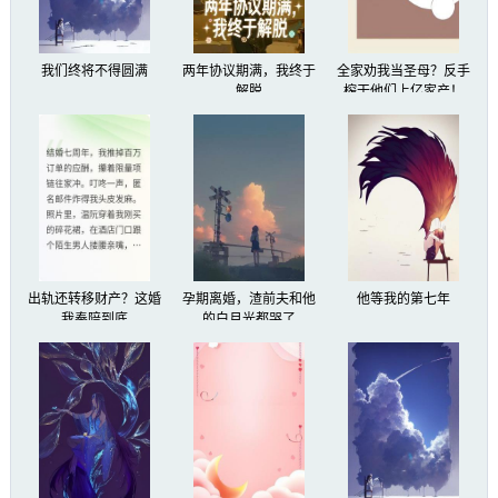
我们终将不得圆满
两年协议期满，我终于
全家劝我当圣母？反手
解脱
榨干他们上亿家产！
出轨还转移财产？这婚
孕期离婚，渣前夫和他
他等我的第七年
我奉陪到底
的白月光都哭了