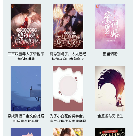
二百块羞辱太子爷他每
蒋总别跪了，太太已经
蜜里调婚
晚掐腰哄我
把你从户口本除名了
穿成真假千金文的对照
为了小白花的奖学金，
金笼雀与穷书生
组后我直接开摆
富二代集体追求我举报
我烂交