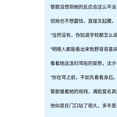
黎歆没想到她的反应会这么平淡
但她也不想露怯，直接叉起腰。
“当然没有，你知道学校都怎么
“明眼人都能看出来牧野哥哥喜
看着她这泼妇骂街的架势，沈夕
“你在骂之前，不如先看看身后。
黎歆循着她的视线，满脸莫名其
他似是在门口站了很久，多半是