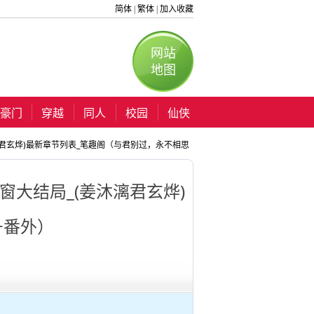
简体
繁体
加入收藏
|
|
网站
地图
豪门
穿越
同人
校园
仙侠
君玄烨)最新章节列表_笔趣阁（与君别过，永不相思
大结局_(姜沐漓君玄烨)
+番外）