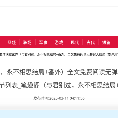
侠
悬疑
职场
军事
游戏
现代
古代
短篇
 姜沐漓君玄烨（与君别过，永不相思结局+番外）全文免费阅读无弹窗大结局_(姜沐漓
，永不相思结局+番外）全文免费阅读无弹窗
节列表_笔趣阁（与君别过，永不相思结局
发布时间:2025-03-11 04:11:56