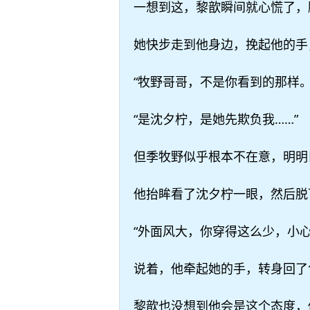
一想到这，黎歆瞬间就心慌了，
她快步走到他身边，挽起他的手
“牧野哥哥，不是你看到的那样。
“是沈夕柠，是她先欺负我……”
但季牧野似乎根本不在意，明明
他抬眸看了沈夕柠一眼，然后脱
“外面风大，你穿得这么少，小心
说着，他牵起她的手，转身回了
黎歆也没想到他会是这个态度，