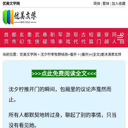
优美文学网
简体
繁体
加入收藏
|
|
首
都
玄
重
武
悬
职
军
游
现
古
短
豪
穿
同
校
页
市
幻
生
侠
疑
场
事
戏
代
代
篇
门
越
人
园
当前位置：
优美文学网
>
沈夕柠季牧野结局+番外
> (番外)+(全文)姜沐漓君玄烨
（与君别过，永不相思结局+番外）完整全文在线阅读_(姜沐漓君玄烨)最新章节列
表_笔趣阁（与君别过，永不相思结局+番外）
>>>点此免费阅读全文<<<
沈夕柠推开门的瞬间，包厢里的议论声戛然而
止。
所有人都默契地转过身，聊起了别的事情，只当
没有看见她。