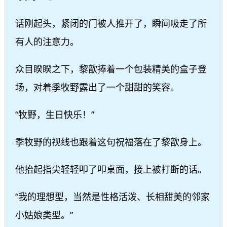
话刚起头，紧闭的门被人推开了，瞬间吸走了所
有人的注意力。
众目睽睽之下，黎歆捧着一个包装精美的盒子登
场，对着季牧野露出了一个甜甜的笑容。
“牧野，生日快乐！”
季牧野的视线也跟着这句祝福落在了黎歆身上。
他抬起指尖轻轻叩了叩桌面，接上被打断的话。
“我的理想型，当然是性格活泼、长相甜美的邻家
小姑娘类型。”