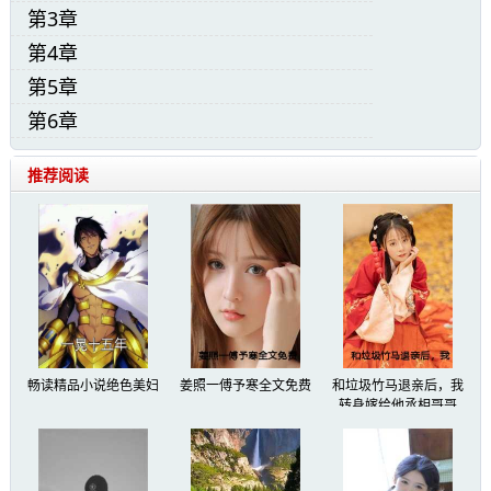
第3章
第4章
第5章
第6章
推荐阅读
畅读精品小说绝色美妇
姜照一傅予寒全文免费
和垃圾竹马退亲后，我
转身嫁给他丞相哥哥