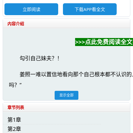
立即阅读
下载APP看全文
内容介绍
>>>点此免费阅读全文<
勾引自己妹夫？！
姜照一难以置信地看向那个自己根本都不认识的
吗？”
显示全部
那人一脸鄙夷，没再说什么。
章节列表
领导沉默了会，说：“既然这份表彰有异议，那就
第1章
第2章
姜照一甚至连辩解的机会都没有，奔奔的功勋就