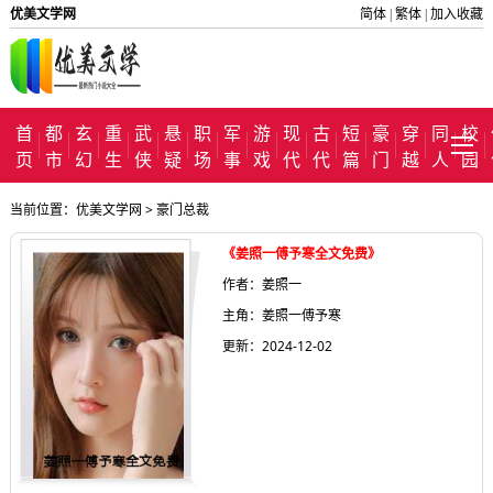
优美文学网
简体
繁体
加入收藏
|
|
首
都
玄
重
武
悬
职
军
游
现
古
短
豪
穿
同
校
页
市
幻
生
侠
疑
场
事
戏
代
代
篇
门
越
人
园
当前位置：
优美文学网
>
豪门总裁
《姜照一傅予寒全文免费》
作者：姜照一
主角：姜照一傅予寒
更新：2024-12-02