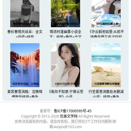
她攥紧了手中的牵引绳：“傅予寒是我的丈夫。”
可台下人指着她的脊梁骨在说：“搞坏军中风气…
春衫春雨共丝丝：全文
情浓时逢幽雾小说全
《许云毅祝如星:从前不
她的声音也被淹没在无边的谩骂中……
+后续+结局
文：结局+番外+全文
待春风慢又名过往如
烟，走在向前的路》:纯
净版无弹窗+大结局
恍然间，姜照一看着自己的丈夫、哥哥、妹妹，
站出来为她说话。
她顿时心头一片冷凉，明白了也这是自己“欠”妹
姜照一沉默地带着奔奔下台，回了训练基地。
爱若春雪消融：沈晚晴
《南风不知意:宁萧云苍
行至爱意消散处未删减
傅斯珩结局+番外
显》小说
小说：结局+番外
夜风温柔，可刮在姜照一的身上却像是刀子一样
备案号：
鲁ICP备17000595号-45
Copyright © 2012-2026
优美文学网
All Rights Reserved.
如有涉及版权的内容，请及时告知，我们将在3个工作日内删除 邮
奔奔像是觉察到她的情绪，“嗷嗷”地在她身边转
箱:wzipzx@163.com