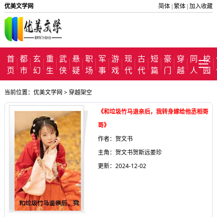
优美文学网
简体
繁体
加入收藏
|
|
首
都
玄
重
武
悬
职
军
游
现
古
短
豪
穿
同
校
页
市
幻
生
侠
疑
场
事
戏
代
代
篇
门
越
人
园
当前位置：
优美文学网
>
穿越架空
《和垃圾竹马退亲后，我转身嫁给他丞相哥
哥》
作者：贺文书
主角：贺文书贺斯远姜珍
更新：2024-12-02