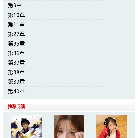
第9章
我看贺斯远抬起手，摸向我的脸，眼神微垂：“怎
第10章
第11章
第27章
第35章
第36章
第37章
第38章
第39章
第40章
推荐阅读