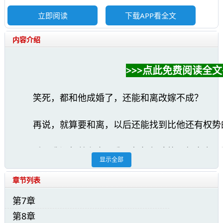
立即阅读
下载APP看全文
内容介绍
>>>点此免费阅读全文<
笑死，都和他成婚了，还能和离改嫁不成？
再说，就算要和离，以后还能找到比他还有权势
反正我没想着和离，我只想如何才能从贺文书那
显示全部
西。
章节列表
想到这，我小心翼翼转过身来，仰着小脸蛋，故
第7章
我对贺文书不敬，你会怎么想？”
第8章