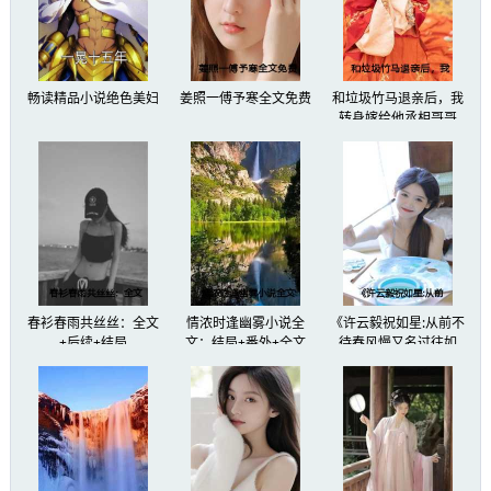
“我曾经和贺文书达成合作，在长安街道开了许
作，而我只是出钱出力的那个。”
畅读精品小说绝色美妇
姜照一傅予寒全文免费
和垃圾竹马退亲后，我
越说到这个，我越觉得自己是个傻子，好处都让
转身嫁给他丞相哥哥
力什么都没得到。
贺斯远眼神果然看傻子一样看我，他克制了情绪，
我怕他心里会不舒服，主要谁不知道我当初和贺
“当初被感情蒙蔽了眼睛。”
春衫春雨共丝丝：全文
情浓时逢幽雾小说全
《许云毅祝如星:从前不
+后续+结局
文：结局+番外+全文
待春风慢又名过往如
贺斯远又一句冷笑，空气冷了下来。
烟，走在向前的路》:纯
净版无弹窗+大结局
我感觉他好像又生气了，不过我没有怕他，继续
这些商业铺，属于我的不属于我的，我都要拿回来。