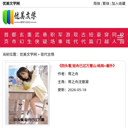
优美文学网
简体
繁体
加入收藏
|
|
首
都
玄
重
武
悬
职
军
游
现
古
短
豪
穿
同
校
页
市
幻
生
侠
疑
场
事
戏
代
代
篇
门
越
人
园
当前位置：
优美文学网
>
现代言情
《回头看,轻舟已过万重山:结局+番外》
作者：蒋之舟
主角：蒋之舟沈傲凝
更新：2026-05-18