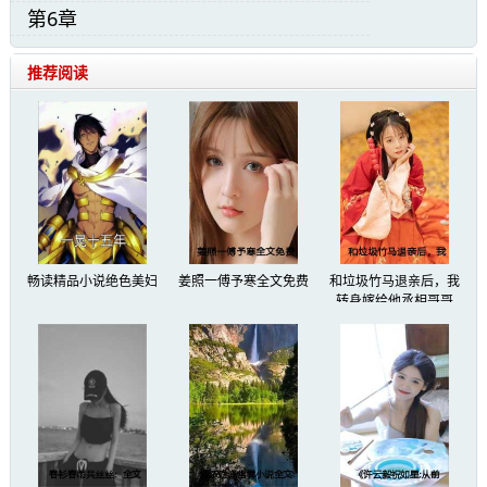
第6章
蒋之舟意味不明地笑了一声。
推荐阅读
爱他，却还这样欺骗他耍弄他？
畅读精品小说绝色美妇
姜照一傅予寒全文免费
和垃圾竹马退亲后，我
转身嫁给他丞相哥哥