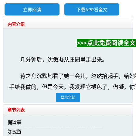
立即阅读
下载APP看全文
内容介绍
>>>点此免费阅读全文<
几分钟后，沈傲凝从庄园里走出来。
蒋之舟沉默地看了她一会儿，忽然抬起手，给她
手给我做的，但是今天，我发现它褪色了，傲凝，你
色？”
显示全部
章节列表
“怎么会！”沈傲凝的神色诚挚，她握住蒋之舟的
第4章
“我对你的爱只会一天比一天多！”
第5章