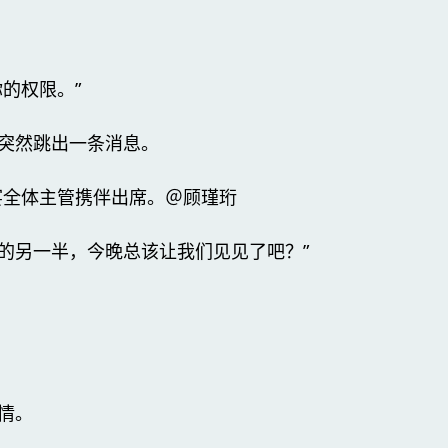
的权限。”
突然跳出一条消息。
宴全体主管携伴出席。＠顾瑾珩
的另一半，今晚总该让我们见见了吧？”
情。