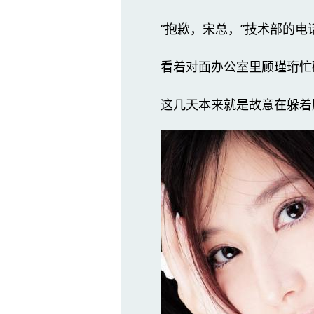
“抱歉，宋总，”技术部的电
看着对面办公室里顾瑾珩忙
这几天本来就是故意在躲着