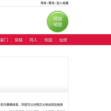
简体
繁体
加入收藏
|
|
网站
地图
豪门
穿越
同人
校园
仙侠
月的冷静期结束，你就可以光明正大地出现在她身