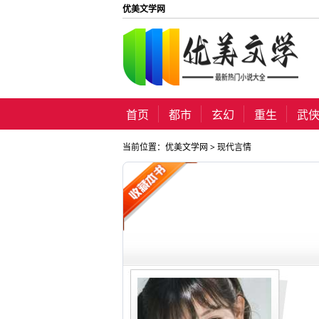
优美文学网
首页
都市
玄幻
重生
武
当前位置：
优美文学网
>
现代言情