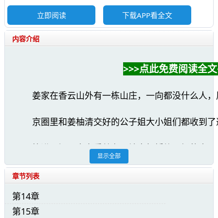
立即阅读
下载APP看全文
内容介绍
>>>点此免费阅读全文<
姜家在香云山外有一栋山庄，一向都没什么人，
京圈里和姜柚清交好的公子姐大小姐们都收到了
等进了门，大家看着布置地宛如婚礼现场的大厅
显示全部
姜大小姐，这是要订婚吗？
章节列表
第14章
那主角是？
第15章