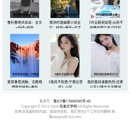
便把视线都落在了一身华美礼服的林行简身上，
春衫春雨共丝丝：全文
情浓时逢幽雾小说全
《许云毅祝如星:从前不
“衣不如新，人不如故，看来姜大小姐最后还是选
+后续+结局
文：结局+番外+全文
待春风慢又名过往如
烟，走在向前的路》:纯
净版无弹窗+大结局
“可怜的前男友，怕是被分手了都不知道原因呢。
听着四下传来的窃窃私语，再看着铺满了大厅的
得意。
他就知道，姜柚清最后选的，一定会是他。
爱若春雪消融：沈晚晴
《南风不知意:宁萧云苍
我的爱给谁都热烈:沈聿
傅斯珩结局+番外
显》小说
川苏以情全文无删减
她喜欢了他八年，初心未改。
备案号：
鲁ICP备17000595号-45
Copyright © 2012-2026
优美文学网
All Rights Reserved.
如有涉及版权的内容，请及时告知，我们将在3个工作日内删除 邮
傅宴安凭什么和他争？
箱:wzipzx@163.com
眼看着宴会就要开始，几个哥们拉着他去了卫生