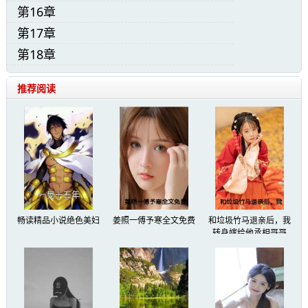
第16章
第17章
第18章
推荐阅读
畅读精品小说绝色美妇
姜照一傅予寒全文免费
和垃圾竹马退亲后，我
转身嫁给他丞相哥哥
众人环顾了一圈，也没看到她前些日子刚公开的