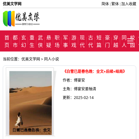
优美文学网
简体
繁体
加入收藏
|
|
首
都
玄
重
武
悬
职
军
游
现
古
短
豪
穿
同
校
页
市
幻
生
侠
疑
场
事
戏
代
代
篇
门
越
人
园
当前位置：
优美文学网
>
同人小说
《白雪已是春色晚：全文+后续+结局》
作者：傅宴安
主角：傅宴安姜柚清
更新：2025-02-14