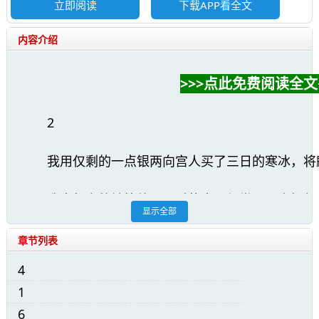
立即阅读
下载APP看全文
内容介绍
>>>点此免费阅读全文<
2
我用仅剩的一点银两向宫人买了三日的寒冰，将
我本想安静地等待三日后的大殿行赏，可贵妃却
显示全部
她说她因为昨夜失眠而头痛，要我这个擅长按摩
章节列表
4
我心底一刺。
1
6