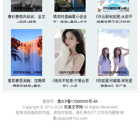
漠北严寒，裴彻常常被冻得说不出话，是我用雪
恢复气血。
春衫春雨共丝丝：全文
情浓时逢幽雾小说全
《许云毅祝如星:从前不
+后续+结局
文：结局+番外+全文
待春风慢又名过往如
烟，走在向前的路》:纯
为此，我的手总是常年长满冻疮。
净版无弹窗+大结局
那时他醒来就握着我的手哈气，试图为我暖手，
「阿梨的手同样金贵，不应为我劳碌至此。」
可如今他却要我用推拿的手来伺候别人。
爱若春雪消融：沈晚晴
《南风不知意:宁萧云苍
《你如星河璀璨:宋阮星
傅斯珩结局+番外
显》小说
谢宴州》无广告
我默了默，还是去了。
备案号：
鲁ICP备17000595号-45
Copyright © 2012-2026
优美文学网
All Rights Reserved.
如有涉及版权的内容，请及时告知，我们将在3个工作日内删除 邮
我不想再惹事端，只想平稳度过这三日，和我的
箱:wzipzx@163.com
到了贵妃的寝殿，裴彻也在。