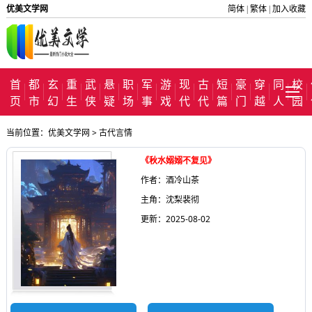
优美文学网
简体
繁体
加入收藏
|
|
首
都
玄
重
武
悬
职
军
游
现
古
短
豪
穿
同
校
页
市
幻
生
侠
疑
场
事
戏
代
代
篇
门
越
人
园
当前位置：
优美文学网
>
古代言情
《秋水嫋嫋不复见》
作者：酒冷山茶
主角：沈梨裴彻
更新：2025-08-02