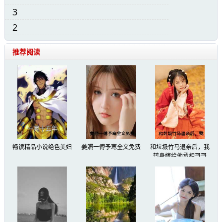
3
2
推荐阅读
畅读精品小说绝色美妇
姜照一傅予寒全文免费
和垃圾竹马退亲后，我
转身嫁给他丞相哥哥
只有裴彻知道我擅长按摩推拿。